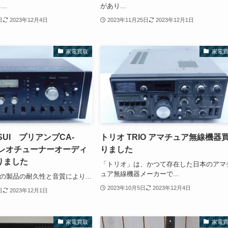
..
があり...
日
2023年12月4日
2023年11月25日
2023年12月1日
家電買取
家電
SUI プリアンプCA-
トリオ TRIO アマチュア無線機器
テレオチューナーオーディ
りました
りました
「トリオ」は、かつて存在した日本のアマ
ュア無線機器メーカーで...
その製品の耐久性と音質により...
2023年10月5日
2023年12月4日
日
2023年12月1日
家電買取
家電