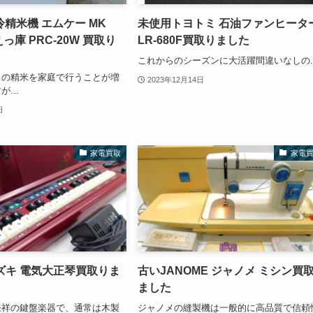
精米機 エムケー MK
未使用トヨトミ 石油ファンヒータ
えっ庫 PRC-20W 買取り
LR-680F買取りました
これからのシーズンに大活躍間違いなしの..
らの精米を家庭で行うことが増
2023年12月14日
...
日
家電買取
家電
 スズキ 電気大正琴買取りま
古いJANOME ジャノメ ミシン買
ました
発祥の鍵盤楽器で、通常は木製
ジャノメの縫製機は一般的に高品質で信頼