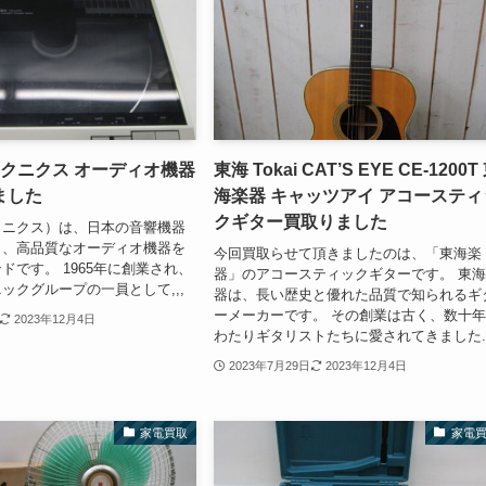
s テクニクス オーディオ機器
東海 Tokai CAT’S EYE CE-1200T
ました
海楽器 キャッツアイ アコースティ
クギター買取りました
（テクニクス）は、日本の音響機器
り、高品質なオーディオ機器を
今回買取らせて頂きましたのは、「東海楽
ドです。 1965年に創業され、
器」のアコースティックギターです。 東
ックグループの一員として,,,
器は、長い歴史と優れた品質で知られるギ
ーメーカーです。 その創業は古く、数十
2023年12月4日
わたりギタリストたちに愛されてきました..
2023年7月29日
2023年12月4日
家電買取
家電