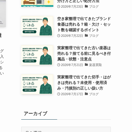
分け方と正しい処分方法
2026年7月23日
ブログ
空き家整理で出てきたブランド
食器は売れる？箱・欠け・セッ
ト数を確認するポイント
種
2026年7月22日
ブログ
実家整理で出てきた古い楽器は
ング
売れる？捨てる前に見るべき付
雨入
属品・状態・注意点
ムシ
2026年7月21日
楽器買取
る
思い
実家整理で出てきた切手・はが
きは売れる？未使用・使用済
み・汚損別の正しい扱い方
2026年7月17日
ブログ
アーカイブ
ア