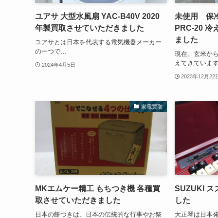
ユアサ 大型水風扇 YAC-B40V 2020
未使用 保冷
年製買取させていただきました
PRC-20 冷
ました
ユアサとは日本を代表する電気機器メーカー
の一つで…
現在、玄米か
えてきていますが
2024年4月5日
2023年12月22
家電買取
MKエムケー精工 もちつき機 各種買
SUZUKI
取させていただきました
した
日本の餅つきは、日本の伝統的な行事やお祭
大正琴は日本