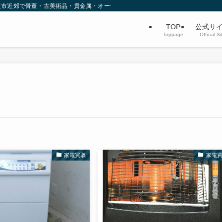
沢市近郊で骨董・古美術品・貴金属・オーディオなど不用品買取を行っています。
TOP
公式サ
Toppage
Official Si
家電買取
家電