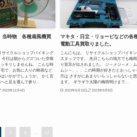
 当時物 各種扇風機買
マキタ・日立・リョービなどの各
電動工具買取りました。
リサイクルショップバイキング
こんにちは。 リサイクルショップバイキ
 今日は朝からグズついた空模
スタッフです。 先日こちらの地方でも梅
ッキリしませんね。 こんな時
り宣言が出されました。 ジ～メジ～メ、
自宅で、お気に入りの映画など
ムシ～、、、この時期が好きだとおっしゃ
はいかがでしょうか。 かく言
方は さすがにあまりいらっしゃらないと
へと足を運んで参り...
ます。 ギラギラ太陽の梅雨明けまで...
2023年12月4日
2023年6月15日
2023年9月9日
3
4
...
17