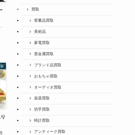
買取
ー
骨董品買取
.
美術品
家電買取
貴金属買取
ブランド品買取
買取
おもちゃ買取
オーディオ買取
楽器買取
切手買取
取り
時計買取
アンティーク買取
性