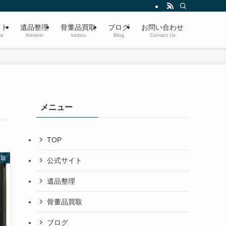
遺品整理・生前整理・蔵の整理・空き家整理〜ブランド品、切手、楽器、時計、宝
イト
遺品整理
骨董品買取
ブログ
お問い合わせ
te
ihinseiri
kottou
Blog
Contact Us
メニュー
TOP
買取
公式サイト
遺品整理
骨董品買取
ブログ