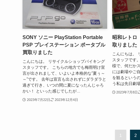
SONY ソニー PlayStation Portable
昭和レトロ
PSP プレイステーション ポータブル
取りました
買取りました
こんにちは。 
スタッフです。
こんにちは。 リサイクルショップバイキング
様で、何だかス
スタッフです。 こちらの地方でも梅雨明け宣
には劇場やご
言が出されまして、いよいよ本格的な”夏ぅ～
を観るというの
～”です。 去年は宣言も出されずにダラダラと
う私は先日劇場
過ぎて行き、いつの間に夏になったんじゃろ
かい！ といった感じでしたが...
2023年7月8日
2023年7月22日
2023年12月4日
1
2