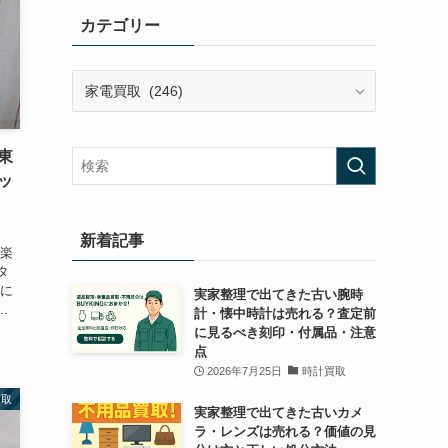
カテゴリー
カ
テ
ゴ
リ
 東
ー
ッ
新着記事
海楽
タ
年に
実家整理で出てきた古い腕時
.
計・懐中時計は売れる？査定前
に見るべき刻印・付属品・注意
点
2026年7月25日
時計買取
買取
実家整理で出てきた古いカメ
ラ・レンズは売れる？価値の見