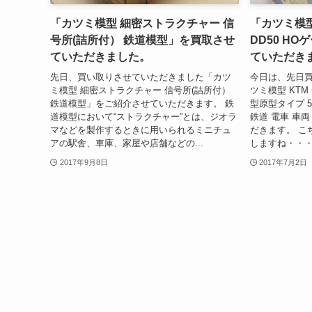
「カツミ模型 細密ストラクチャー 信
「カツミ模型
号所(詰所付） 鉄道模型」を買取させ
DD50 H
ていただきました。
ていただき
先日、買い取りさせていただきました「カツ
今日は、先日
ミ模型 細密ストラクチャー 信号所(詰所付）
ツミ模型 KTM
鉄道模型」をご紹介させていただきます。 鉄
型原型タイプ 5
道模型において“ストラクチャー”とは、ジオラ
鉄道 電車 車
マなどを製作するときに用いられるミニチュ
だきます。 こち
アの駅舎、車庫、家屋や店舗などの...
しますね・・・。
2017年9月8日
2017年7月2日