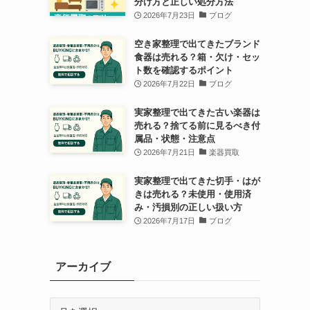
分け方と正しい処分方法
2026年7月23日
ブログ
空き家整理で出てきたブランド
食器は売れる？箱・欠け・セッ
ト数を確認するポイント
2026年7月22日
ブログ
実家整理で出てきた古い楽器は
売れる？捨てる前に見るべき付
属品・状態・注意点
2026年7月21日
楽器買取
実家整理で出てきた切手・はが
きは売れる？未使用・使用済
み・汚損別の正しい扱い方
2026年7月17日
ブログ
アーカイブ
ア