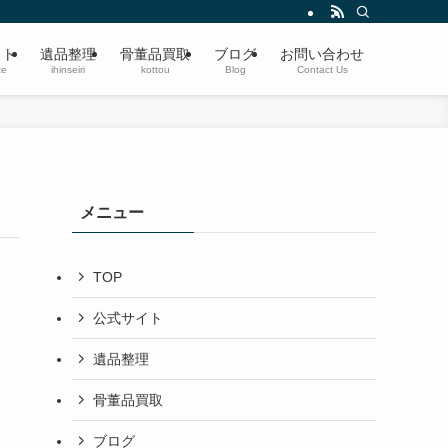
遺品整理・生前整理・蔵の整理・空き家整理〜ブランド品、切手、楽器、時計、宝
イト
遺品整理
骨董品買取
ブログ
お問い合わせ
te
ihinseiri
kottou
Blog
Contact Us
メニュー
TOP
公式サイト
遺品整理
骨董品買取
ブログ