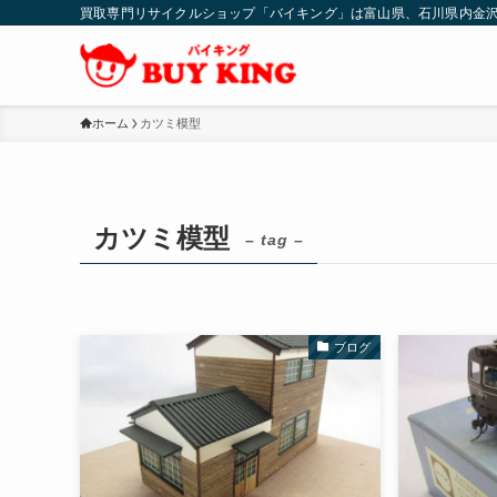
買取専門リサイクルショップ「バイキング」は富山県、石川県内金
ホーム
カツミ模型
カツミ模型
– tag –
ブログ