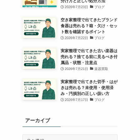
分け方と正しい処分方法
2026年7月23日
ブログ
空き家整理で出てきたブランド
食器は売れる？箱・欠け・セッ
ト数を確認するポイント
2026年7月22日
ブログ
実家整理で出てきた古い楽器は
売れる？捨てる前に見るべき付
属品・状態・注意点
2026年7月21日
楽器買取
実家整理で出てきた切手・はが
きは売れる？未使用・使用済
み・汚損別の正しい扱い方
2026年7月17日
ブログ
アーカイブ
ア