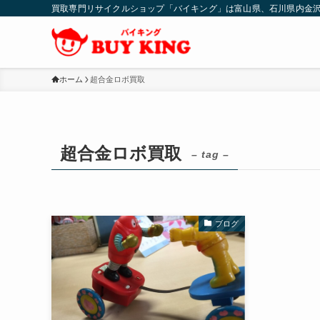
買取専門リサイクルショップ「バイキング」は富山県、石川県内金
ホーム
超合金ロボ買取
超合金ロボ買取
– tag –
ブログ