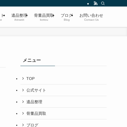
遺品整理・生前整理・蔵の整理・空き家整理〜ブランド品、切手、楽器、時計、宝
イト
遺品整理
骨董品買取
ブログ
お問い合わせ
te
ihinseiri
kottou
Blog
Contact Us
メニュー
TOP
公式サイト
遺品整理
骨董品買取
ブログ