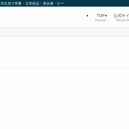
沢市近郊で骨董・古美術品・貴金属・オーディオなど不用品買取を行っています。
TOP
公式サ
Toppage
Official Si