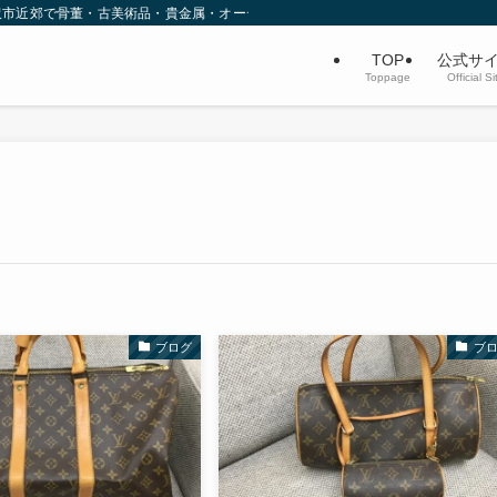
沢市近郊で骨董・古美術品・貴金属・オーディオなど不用品買取を行っています。
TOP
公式サ
Toppage
Official Si
ブログ
ブ