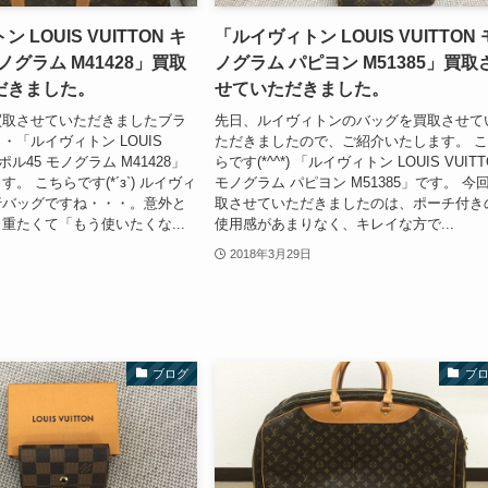
 LOUIS VUITTON キ
「ルイヴィトン LOUIS VUITTON 
ノグラム M41428」買取
ノグラム パピヨン M51385」買取
だきました。
せていただきました。
買取させていただきましたブラ
先日、ルイヴィトンのバッグを買取させて
・「ルイヴィトン LOUIS
ただきましたので、ご紹介いたします。 
ーポル45 モノグラム M41428」
らです(*^^*) 「ルイヴィトン LOUIS VUIT
。 こちらです(*´з`) ルイヴィ
モノグラム パピヨン M51385」です。 今
行バッグですね・・・。意外と
取させていただきましたのは、ポーチ付き
重たくて「もう使いたくな...
使用感があまりなく、キレイな方で...
2018年3月29日
ブログ
ブ