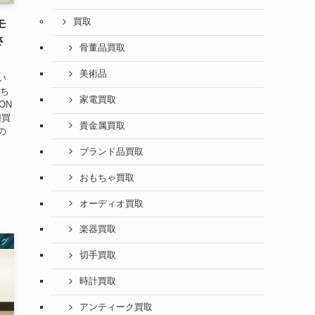
買取
モ
さ
骨董品買取
美術品
い
こち
家電買取
TON
回買
貴金属買取
の
ブランド品買取
おもちゃ買取
オーディオ買取
楽器買取
ログ
切手買取
時計買取
アンティーク買取