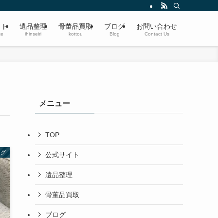
遺品整理・生前整理・蔵の整理・空き家整理〜ブランド品、切手、楽器、時計、宝
イト
遺品整理
骨董品買取
ブログ
お問い合わせ
te
ihinseiri
kottou
Blog
Contact Us
メニュー
TOP
ログ
公式サイト
遺品整理
骨董品買取
ブログ