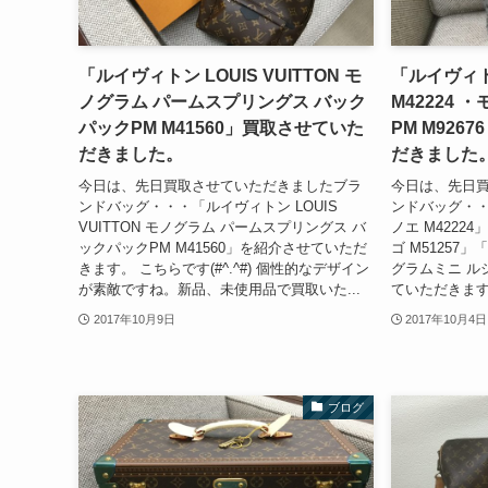
「ルイヴィトン LOUIS VUITTON モ
「ルイヴィト
ノグラム パームスプリングス バック
M42224
パックPM M41560」買取させていた
PM M926
だきました。
だきました
今日は、先日買取させていただきましたブラ
今日は、先日
ンドバッグ・・・「ルイヴィトン LOUIS
ンドバッグ・・
VUITTON モノグラム パームスプリングス バ
ノエ M4222
ックパックPM M41560」を紹介させていただ
ゴ M51257」
きます。 こちらです(#^.^#) 個性的なデザイン
グラムミニ ルシ
が素敵ですね。新品、未使用品で買取いた...
ていただきます。 
2017年10月9日
2017年10月4日
ブログ