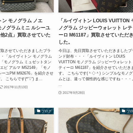
ン モノグラム ノエ
「ルイヴィトン LOUIS VUITTON 
 ・モノグラムミニ ルシーユ
ノグラム ジッピーウォレット レテ
76 他2点」買取させていた
ーロ M61187」買取させていただ
。
した。
買取させていただきましたブラ
今日は、先日買取させていただきましたブ
・「ルイヴィトン モノグラム
ンド財布・・・「ルイヴィトン LOUIS
4」「モノグラム ミュゼットタン
VUITTON モノグラム ジッピーウォレット
「エピ アルマ M52149」「モノ
ティーロ M61187」を紹介させていただき
ーユPM M92676」を紹介させ
す。 こちらです(＾◇＾) シンプルなモノ
こちらです(*'▽') ま...
ムとは、違って個性的な感じですね・・・
...
2017年11月13日
2017年9月28日
ブログ
ブ