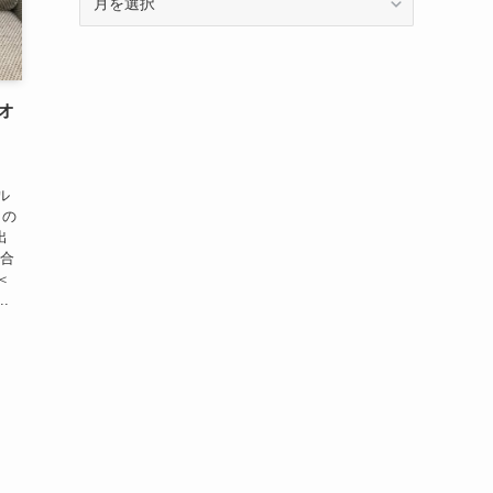
ー
カ
イ
ブ
オ
ル
」の
出
 合
＜
.