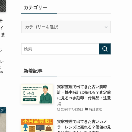
カテゴリー
モ
カ
ィ
テ
きま
ゴ
リ
ー
ラ
 レ
ま
新着記事
グラ
。
実家整理で出てきた古い腕時
計・懐中時計は売れる？査定前
に見るべき刻印・付属品・注意
点
2026年7月25日
時計買取
ログ
実家整理で出てきた古いカメ
ラ・レンズは売れる？価値の見