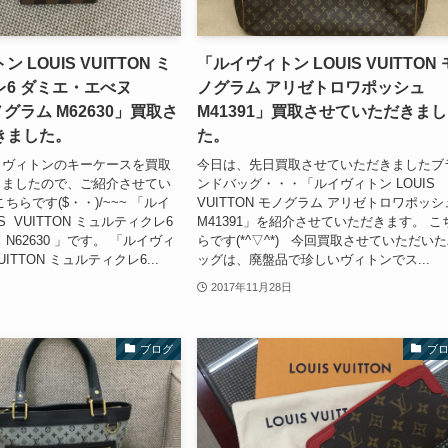
 LOUIS VUITTON ミ
「ルイヴィトン LOUIS VUITTON 
6 ダミエ・エべヌ
ノグラム アリゼトロワポッシュ
モノグラム M62630」買取さ
M41391」買取させていただきまし
きました。
た。
イヴィトンのキーケースを買取
今日は、先日買取させていただきましたブ
きましたので、ご紹介させてい
ンドバッグ・・・「ルイヴィトン LOUIS
ちらです($・・)/~~~ 「ルイ
VUITTON モノグラム アリゼトロワポッシ
S VUITTON ミュルティクレ6
M41391」を紹介させていただきます。 こ
N62630 」です。 「ルイヴィ
らです(*^▽^*) 今回買取させていただい
UITTON ミュルティクレ6...
ッグは、廃盤品で珍しいヴィトンでス...
2017年11月28日
ブログ
ブ