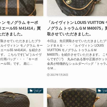
ン モノグラム キーポ
「ルイヴィトン LOUIS VUITTON 
エール55 Ｍ41414」買
ノグラム トゥラムＧＭ M40075」
ただきました。
取させていただきました。
買取させていただきましたブラ
今日は、先日買取させていただきましたブ
ルイヴィトン モノグラム キー
ンドＢＡＧ・・・「ルイヴィトン LOUIS
ール55 Ｍ41414」を紹介さ
VUITTON モノグラム トゥラムＧＭ
。 こちらです( ˘ω˘ ) ルイヴ
M40075」を紹介させていただきます。 こ
旅行用バッグ・・・「キーポ
らです(''◇'')ゞ 丸みのある形や正面ポケッ
ル55」です。 肩に...
金具が特徴的なショルダーバッグ「トゥラ
ＧＭ...
2017年7月26日
ブログ
ブ