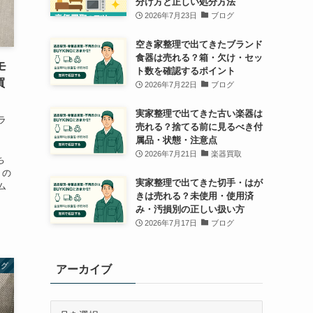
分け方と正しい処分方法
2026年7月23日
ブログ
空き家整理で出てきたブランド
食器は売れる？箱・欠け・セッ
モ
ト数を確認するポイント
買
2026年7月22日
ブログ
実家整理で出てきた古い楽器は
ラ
売れる？捨てる前に見るべき付
属品・状態・注意点
2026年7月21日
楽器買取
ち
トの
実家整理で出てきた切手・はが
ム
きは売れる？未使用・使用済
み・汚損別の正しい扱い方
2026年7月17日
ブログ
ログ
アーカイブ
ア