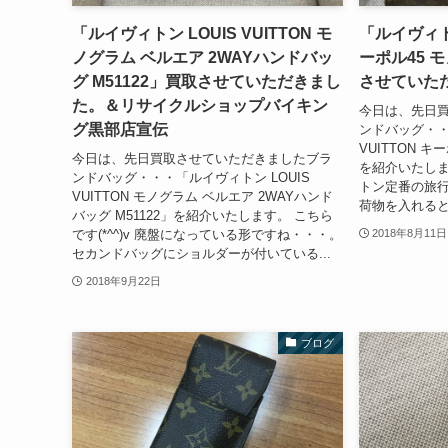
「ルイヴィトン LOUIS VUITTON モ
「ルイヴィトン
ノグラム ベルエア 2WAYハンドバッ
ーポル45 モ
グ M51122」買取させていただきまし
させていた
た。＆リサイクルショップバイキン
今日は、先日
グ黒部店宣伝
ンドバッグ・・
VUITTON キ
今日は、先日買取させていただきましたブラ
を紹介いたします
ンドバッグ・・・「ルイヴィトン LOUIS
トン定番の旅
VUITTON モノグラム ベルエア 2WAYハンド
荷物を入れると
バッグ M51122」を紹介いたします。 こちら
です(*^^)v 廃盤になっている形ですね・・・。
2018年8月11日
セカンドバッグにショルダーが付いている...
2018年9月22日
ブログ