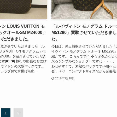
 LOUIS VUITTON モ
「ルイヴィトン モノグラム ドルー
クオールGM M24000」
M51290」買取させていただきまし
いただきました。
た。
買取させていただきました「ル
今日は、先日買取させていただきました「
IS VUITTON モノグラム パッ
イヴィトン モノグラム ドルーオ M51290
24000」を紹介させていただき
紹介です。 こちらです(^_-)-☆ 斜めかけが
す(#^.^#) 旅行や出張などにぴ
来るシンプルなショルダーですね・・・。
イヴィトンの大型バッグです。
わせやすくて、素敵なバッグです(⋈◍＞◡
ラップ付で肩掛けも出...
◍)。✧♡ コンパクトサイズながら必要最..
2017年3月28日
1
2