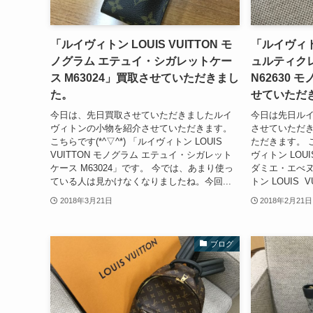
「ルイヴィトン LOUIS VUITTON モ
「ルイヴィトン
ノグラム エテュイ・シガレットケー
ュルティクレ
ス M63024」買取させていただきまし
N62630 
た。
せていただ
今日は、先日買取させていただきましたルイ
今日は先日ル
ヴィトンの小物を紹介させていただきます。
させていただ
こちらです(*^▽^*) 「ルイヴィトン LOUIS
ただきます。 こ
VUITTON モノグラム エテュイ・シガレット
ヴィトン LOUI
ケース M63024」です。 今では、あまり使っ
ダミエ・エべヌ 
ている人は見かけなくなりましたね。今回...
トン LOUIS V
2018年3月21日
2018年2月21日
ブログ