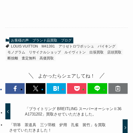
お客様の声
ブランド品買取
ブログ
LOUIS VUITTON
M41391
アリゼトロワポッシュ
バイキング
モノグラム
リサイクルショップ
ルイヴィトン
出張買取
店頭買取
断捨離
査定無料
高価買取
よかったらシェアしてね！
「ブライトリング BREITLING スーパーオーシャンⅡ36
A1731202」買取させていただきました。
「羽箒 茶道具 三ツ羽根 炉用 孔雀 斑竹」を買取
させていただきました！