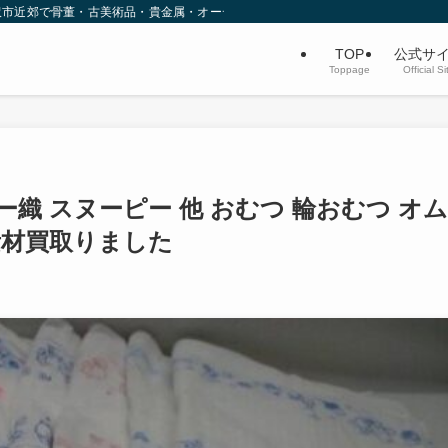
沢市近郊で骨董・古美術品・貴金属・オーディオなど不用品買取を行っています。
TOP
公式サ
Toppage
Official Si
ー織 スヌーピー 他 おむつ 輪おむつ オム
素材買取りました