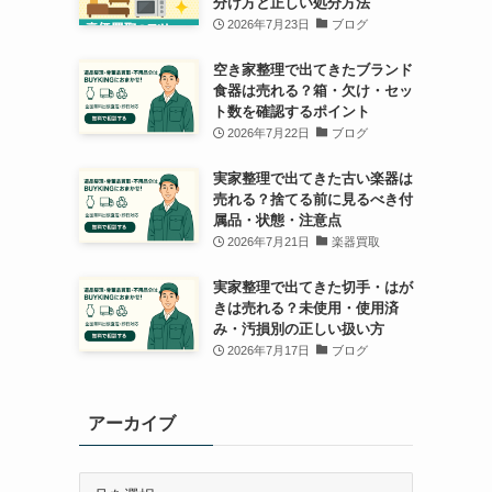
分け方と正しい処分方法
2026年7月23日
ブログ
空き家整理で出てきたブランド
食器は売れる？箱・欠け・セッ
ト数を確認するポイント
2026年7月22日
ブログ
実家整理で出てきた古い楽器は
売れる？捨てる前に見るべき付
属品・状態・注意点
2026年7月21日
楽器買取
実家整理で出てきた切手・はが
きは売れる？未使用・使用済
み・汚損別の正しい扱い方
2026年7月17日
ブログ
アーカイブ
ア