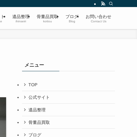
遺品整理・生前整理・蔵の整理・空き家整理〜ブランド品、切手、楽器、時計、宝
イト
遺品整理
骨董品買取
ブログ
お問い合わせ
te
ihinseiri
kottou
Blog
Contact Us
メニュー
TOP
公式サイト
遺品整理
骨董品買取
ブログ