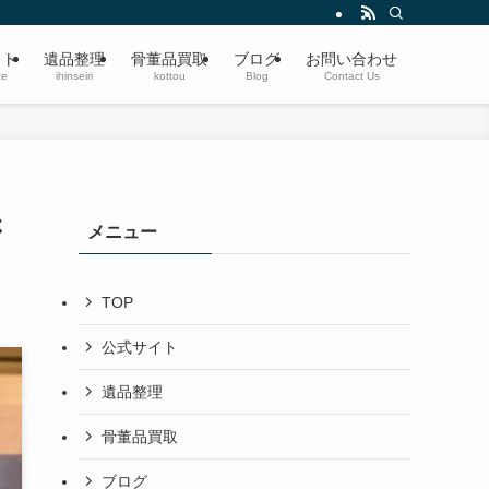
遺品整理・生前整理・蔵の整理・空き家整理〜ブランド品、切手、楽器、時計、宝
イト
遺品整理
骨董品買取
ブログ
お問い合わせ
te
ihinseiri
kottou
Blog
Contact Us
さ
メニュー
TOP
公式サイト
遺品整理
骨董品買取
ブログ