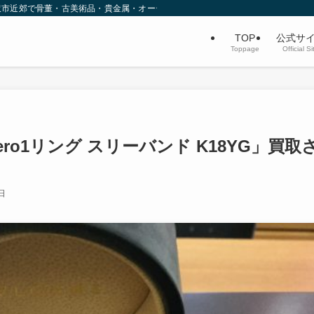
沢市近郊で骨董・古美術品・貴金属・オーディオなど不用品買取を行っています。
TOP
公式サ
Toppage
Official Si
Zero1リング スリーバンド K18YG」買取
日