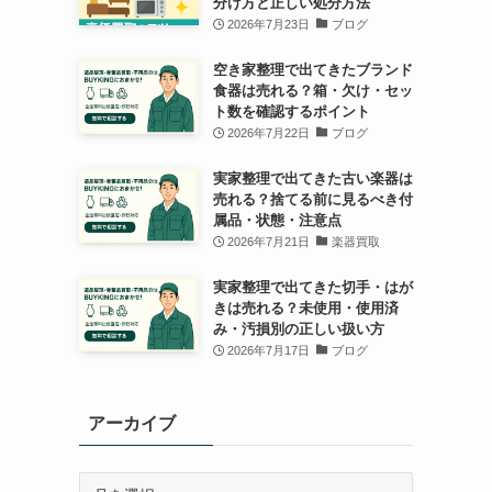
分け方と正しい処分方法
2026年7月23日
ブログ
空き家整理で出てきたブランド
食器は売れる？箱・欠け・セッ
ト数を確認するポイント
2026年7月22日
ブログ
実家整理で出てきた古い楽器は
売れる？捨てる前に見るべき付
属品・状態・注意点
2026年7月21日
楽器買取
実家整理で出てきた切手・はが
きは売れる？未使用・使用済
み・汚損別の正しい扱い方
2026年7月17日
ブログ
アーカイブ
ア