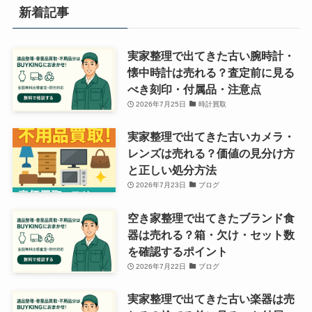
新着記事
実家整理で出てきた古い腕時計・
懐中時計は売れる？査定前に見る
べき刻印・付属品・注意点
2026年7月25日
時計買取
実家整理で出てきた古いカメラ・
レンズは売れる？価値の見分け方
と正しい処分方法
2026年7月23日
ブログ
空き家整理で出てきたブランド食
器は売れる？箱・欠け・セット数
を確認するポイント
2026年7月22日
ブログ
実家整理で出てきた古い楽器は売