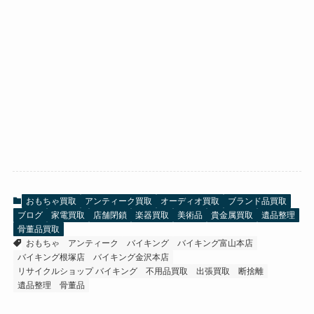
おもちゃ買取
アンティーク買取
オーディオ買取
ブランド品買取
ブログ
家電買取
店舗閉鎖
楽器買取
美術品
貴金属買取
遺品整理
骨董品買取
おもちゃ
アンティーク
バイキング
バイキング富山本店
バイキング根塚店
バイキング金沢本店
リサイクルショップ バイキング
不用品買取
出張買取
断捨離
遺品整理
骨董品