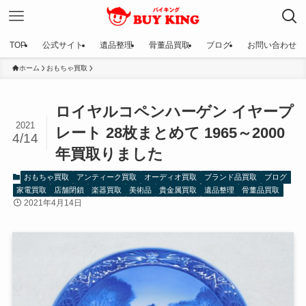
TOP
公式サイト
遺品整理
骨董品買取
ブログ
お問い合わせ
ホーム
おもちゃ買取
ロイヤルコペンハーゲン イヤープ
2021
レート 28枚まとめて 1965～2000
4/14
年買取りました
おもちゃ買取
アンティーク買取
オーディオ買取
ブランド品買取
ブログ
家電買取
店舗閉鎖
楽器買取
美術品
貴金属買取
遺品整理
骨董品買取
2021年4月14日