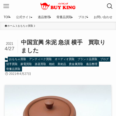
TOP
公式サイト
遺品整理
骨董品買取
ブログ
お問い合わせ
ホーム
おもちゃ買取
中国宜興 朱泥 急須 横手 買取り
2021
4/27
ました
おもちゃ買取
アンティーク買取
オーディオ買取
ブランド品買取
ブログ
切手買取
家電買取
楽器買取
相続
美術品
貴金属買取
遺品整理
骨董品買取
2021年4月27日