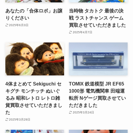
あなたの「合体ロボ」お譲
当時物 タカトク 最後の決
りください
戦 ラストチャンス ゲーム
買取させていただきました
2025年6月3日
2025年4月7日
4体まとめて Sekiguchi セ
TOMIX 鉄道模型 JR EF65
キグチ モンチッチ ぬいぐ
1000形 電気機関車 田端運
るみ 昭和レトロ レトロ雑
転所 Nゲージ買取させてい
貨買取させていただきまし
ただきました
た
2025年3月24日
2025年3月29日