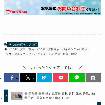
その他の買取
ブログ
バイキング富山本店
バイキング根塚店
バイキング金沢本店
リサイクルショップ バイキング
記念硬貨
金貨
銀貨
よかったらシェアしてね！
墨 固形墨 墨青 鉄心鬼面墨 呉林 呉竹 元永 天保九如
紫王光 買取りさせて頂きました