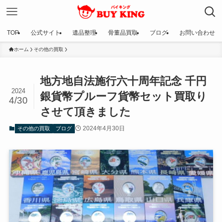
TOP
公式サイト
遺品整理
骨董品買取
ブログ
お問い合わせ
ホーム
その他の買取
地方地自法施行六十周年記念 千円
2024
銀貨幣プルーフ貨幣セット買取り
4/30
させて頂きました
2024年4月30日
その他の買取
ブログ