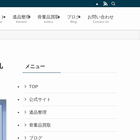
遺品整理・生前整理・蔵の整理・空き家整理〜ブランド品、切手、楽器、時計、宝
イト
遺品整理
骨董品買取
ブログ
お問い合わせ
te
ihinseiri
kottou
Blog
Contact Us
丸
メニュー
TOP
公式サイト
遺品整理
骨董品買取
ブログ