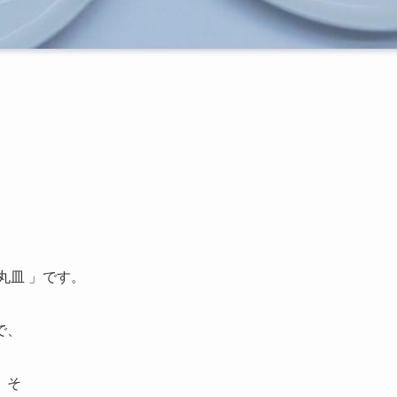
 丸皿 」です。
で、
。そ