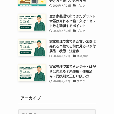
分け方と正しい処分方法
2026年7月23日
ブログ
空き家整理で出てきたブランド
食器は売れる？箱・欠け・セッ
ト数を確認するポイント
2026年7月22日
ブログ
実家整理で出てきた古い楽器は
売れる？捨てる前に見るべき付
属品・状態・注意点
2026年7月21日
楽器買取
実家整理で出てきた切手・はが
きは売れる？未使用・使用済
み・汚損別の正しい扱い方
2026年7月17日
ブログ
アーカイブ
ア