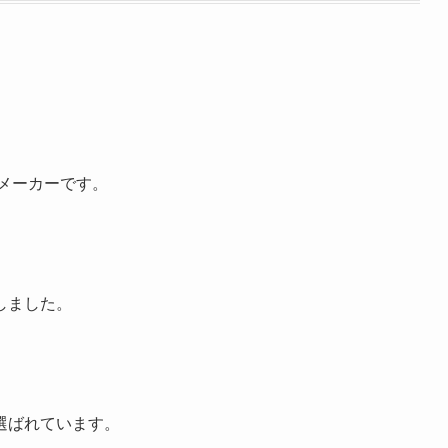
器メーカーです。
、
しました。
、
選ばれています。