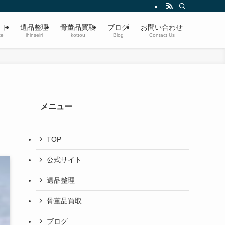
遺品整理・生前整理・蔵の整理・空き家整理〜ブランド品、切手、楽器、時計、宝
イト
遺品整理
骨董品買取
ブログ
お問い合わせ
te
ihinseiri
kottou
Blog
Contact Us
メニュー
TOP
公式サイト
遺品整理
骨董品買取
ブログ