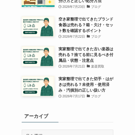
分け方と正しい処分方法
2026年7月23日
ブログ
空き家整理で出てきたブランド
食器は売れる？箱・欠け・セッ
ト数を確認するポイント
2026年7月22日
ブログ
実家整理で出てきた古い楽器は
売れる？捨てる前に見るべき付
属品・状態・注意点
2026年7月21日
楽器買取
実家整理で出てきた切手・はが
きは売れる？未使用・使用済
み・汚損別の正しい扱い方
2026年7月17日
ブログ
アーカイブ
ア