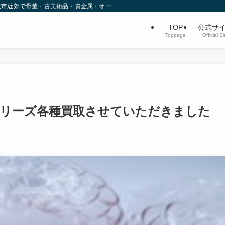
沢市近郊で骨董・古美術品・貴金属・オーディオなど不用品買取を行っています。
TOP
公式サ
Toppage
Official Si
シリーズ各種買取させていただきました