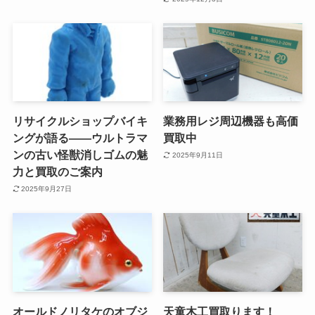
リサイクルショップバイキ
業務用レジ周辺機器も高価
ングが語る——ウルトラマ
買取中
ンの古い怪獣消しゴムの魅
2025年9月11日
力と買取のご案内
2025年9月27日
オールドノリタケのオブジ
天童木工買取ります！