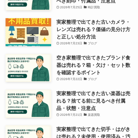
べき刻印・付属品・注意点
2026年7月25日
時計買取
実家整理で出てきた古いカメラ・
レンズは売れる？価値の見分け方
と正しい処分方法
2026年7月23日
ブログ
空き家整理で出てきたブランド食
器は売れる？箱・欠け・セット数
を確認するポイント
2026年7月22日
ブログ
実家整理で出てきた古い楽器は売
れる？捨てる前に見るべき付属
品・状態・注意点
2026年7月21日
楽器買取
実家整理で出てきた切手・はがき
は売れる？未使用・使用済み・汚