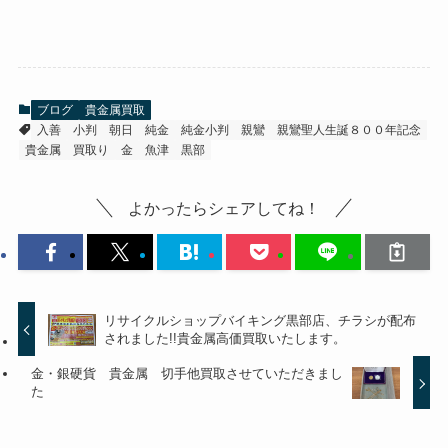
ブログ
貴金属買取
入善
小判
朝日
純金
純金小判
親鸞
親鸞聖人生誕８００年記念
貴金属
買取り
金
魚津
黒部
よかったらシェアしてね！
リサイクルショップバイキング黒部店、チラシが配布
されました!!貴金属高価買取いたします。
金・銀硬貨 貴金属 切手他買取させていただきまし
た