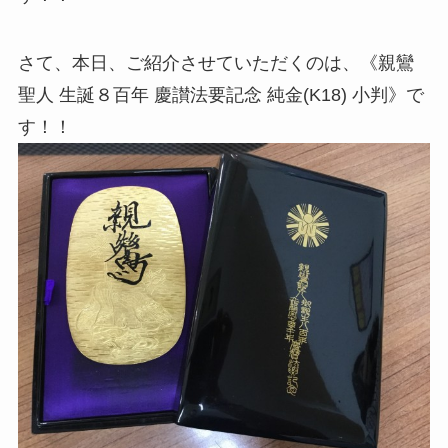
さて、本日、ご紹介させていただくのは、《親鸞
聖人 生誕８百年 慶讃法要記念 純金(K18) 小判》で
す！！