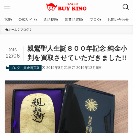
TOP
公式サイト
遺品整理
骨董品買取
ブログ
お問い合わせ
ホーム
ブログ
親鸞聖人生誕８００年記念 純金小
2016
12/06
判を買取させていただきました!!
2015年8月21日
2016年12月6日
ブログ
貴金属買取