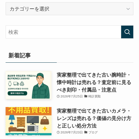
カ
テ
ゴ
リ
ー
新着記事
実家整理で出てきた古い腕時計・
懐中時計は売れる？査定前に見る
べき刻印・付属品・注意点
2026年7月25日
時計買取
実家整理で出てきた古いカメラ・
レンズは売れる？価値の見分け方
と正しい処分方法
2026年7月23日
ブログ