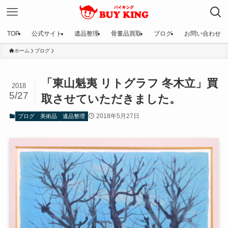
TOP
公式サイト
遺品整理
骨董品買取
ブログ
お問い合わせ
ホーム
ブログ
「東山魁夷 リトグラフ 冬木立」買
2018
5/27
取させていただきました。
2018年5月27日
ブログ
美術品
遺品整理