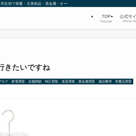
沢市近郊で骨董・古美術品・貴金属・オーディオなど不用品買取を行っています。
TOP
公式サ
Toppage
Official Si
行きたいですね
ブログ
家電買取
店舗閉鎖
時計買取
楽器買取
貴金属買取
遺品整理
骨董品買取