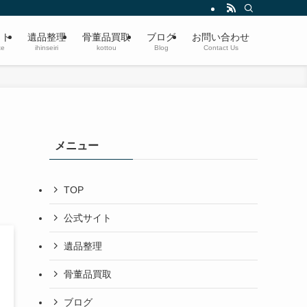
遺品整理・生前整理・蔵の整理・空き家整理〜ブランド品、切手、楽器、時計、宝
イト
遺品整理
骨董品買取
ブログ
お問い合わせ
te
ihinseiri
kottou
Blog
Contact Us
メニュー
TOP
公式サイト
遺品整理
骨董品買取
ブログ