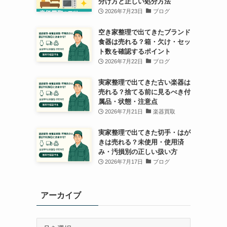
分け方と正しい処分方法
2026年7月23日
ブログ
空き家整理で出てきたブランド
食器は売れる？箱・欠け・セッ
ト数を確認するポイント
2026年7月22日
ブログ
実家整理で出てきた古い楽器は
売れる？捨てる前に見るべき付
属品・状態・注意点
2026年7月21日
楽器買取
実家整理で出てきた切手・はが
きは売れる？未使用・使用済
み・汚損別の正しい扱い方
2026年7月17日
ブログ
アーカイブ
ア