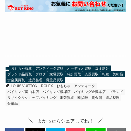
おもちゃ買取
アンティーク買取
オーディオ買取
ゴミ処分
ブランド品買取
ブログ
家電買取
時計買取
楽器買取
相続
美術品
貴金属買取
遺品整理
骨董品買取
LOUIS VUITTON
ROLEX
おもちゃ
アンティーク
バイキング富山本店
バイキング根塚店
バイキング金沢本店
ブランド
リサイクルショップバイキング
出張買取
断捨離
貴金属
遺品整理
骨董品
よかったらシェアしてね！