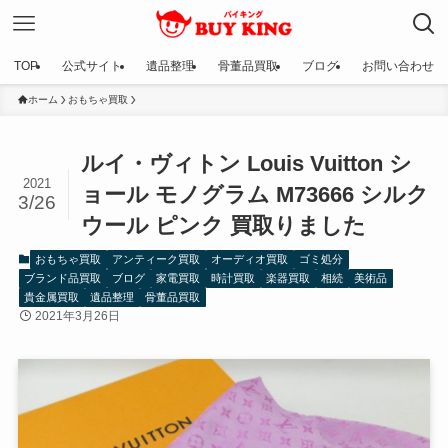
TOP
公式サイト
遺品整理
骨董品買取
ブログ
お問い合わせ
ホーム
おもちゃ買取
ルイ・ヴィトン Louis Vuitton シ
2021
ョール モノグラム M73666 シルク
3/26
ウール ピンク 買取りました
おもちゃ買取
アンティーク買取
オーディオ買取
ゴミ処分
ブランド品買取
ブログ
家電買取
時計買取
楽器買取
相続
美術品
貴金属買取
遺品整理
骨董品買取
2021年3月26日