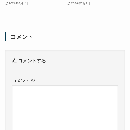
実家に残った古いパソコ
作品の「箱・札・黄袋」っ
ン・デジカメは売れる？デ
て何？付属品で査定が変わ
ータ消去と査定前チェック
る理由
2026年7月11日
2026年7月9日
コメント
コメントする
コメント
※