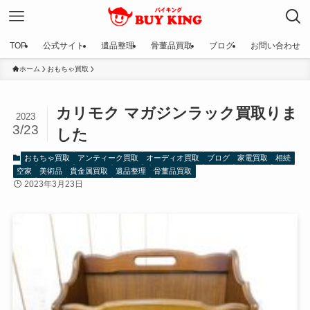
TOP
公式サイト
遺品整理
骨董品買取
ブログ
お問い合わせ
ホーム
おもちゃ買取
カリモク マガジンラック買取りま
2023
3/23
した
おもちゃ買取
アンティーク買取
オーディオ買取
ブログ
家電買取
相続
空家
美術品
貴金属買取
遺品整理
骨董品買取
2023年3月23日