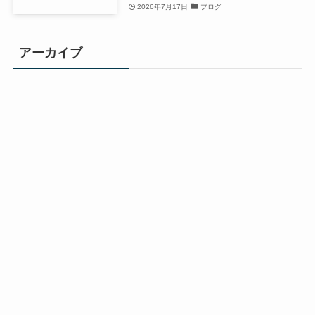
実家整理で出てきた切手・はがき
は売れる？未使用・使用済み・汚
損別の正しい扱い方
2026年7月17日
ブログ
プライバシーポ
アーカイブ
メニュー
公式サイト
遺品整理
骨董品買取
お問い合わせ
リシー
ア
ー
カ
イ
ブ
公式サイト
遺品整理
骨董品買取
プライバシーポリシー
お問い合わせ