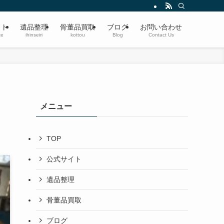
遺品整理・生前整理・蔵の整理・空き家整理〜ブランド品、切手、楽器、時計、宝
イト
遺品整理
骨董品買取
ブログ
お問い合わせ
te
ihinseiri
kottou
Blog
Contact Us
メニュー
TOP
公式サイト
遺品整理
骨董品買取
ブログ