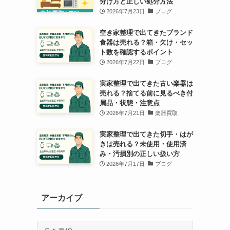
分け方と正しい処分方法
2026年7月23日
ブログ
空き家整理で出てきたブランド
食器は売れる？箱・欠け・セッ
ト数を確認するポイント
2026年7月22日
ブログ
実家整理で出てきた古い楽器は
売れる？捨てる前に見るべき付
属品・状態・注意点
2026年7月21日
楽器買取
実家整理で出てきた切手・はが
きは売れる？未使用・使用済
み・汚損別の正しい扱い方
2026年7月17日
ブログ
アーカイブ
ア