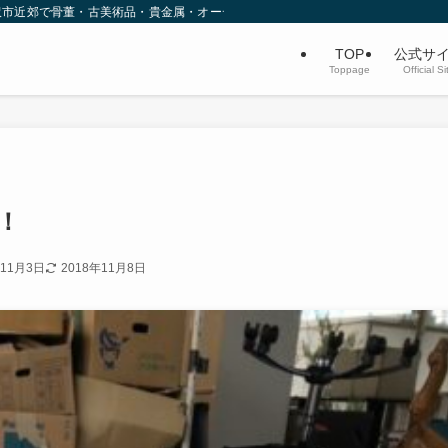
沢市近郊で骨董・古美術品・貴金属・オーディオなど不用品買取を行っています。
TOP
公式サ
Toppage
Official Si
！
年11月3日
2018年11月8日