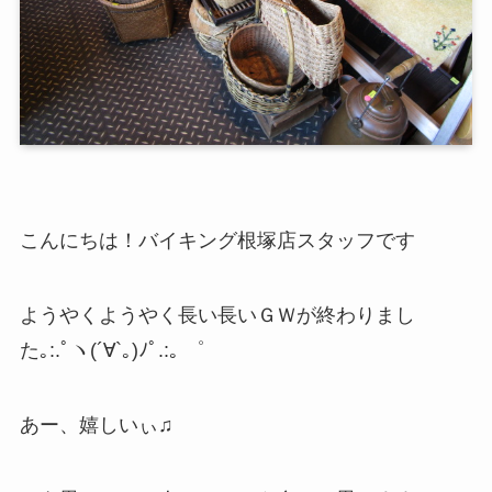
こんにちは！バイキング根塚店スタッフです
ようやくようやく長い長いＧＷが終わりまし
た｡:.ﾟヽ(´∀`｡)ﾉﾟ.:｡ ゜
あー、嬉しいぃ♫