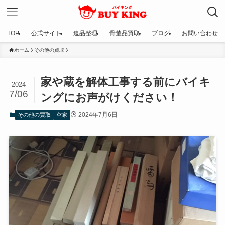
TOP
公式サイト
遺品整理
骨董品買取
ブログ
お問い合わせ
ホーム
その他の買取
家や蔵を解体工事する前にバイキ
2024
7/06
ングにお声がけください！
2024年7月6日
その他の買取
空家