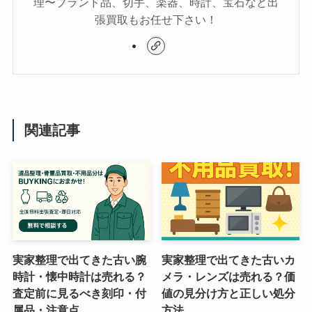
理〜ブランド品、切手、楽器、時計、宝石など出
張買取もお任せ下さい！
関連記事
実家整理で出てきた古い腕
実家整理で出てきた古いカ
時計・懐中時計は売れる？
メラ・レンズは売れる？価
査定前に見るべき刻印・付
値の見分け方と正しい処分
属品・注意点
方法